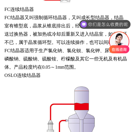
FC连续结晶器
FC结晶器又叫强制循环结晶器，又叫成长型结晶器，结晶
你们是怎么收费的呢
室有锥型底，晶浆从锥底排出后，经循环管用轴流式循环泵
送过换热器，被加热或冷却后重新又进入结晶室，如此循环
不已，属于晶浆循环型。可以连续操作，也可以间歇操作。
FC结晶器适用于生产氯化钠、氯化钡、氯化钾、尿素、次
磷酸钠、硫酸钠、硫酸铵、柠檬酸及其它一些无机及有机晶
体。产品粒度约在0.05～1mm范围。
OSLO连续结晶器